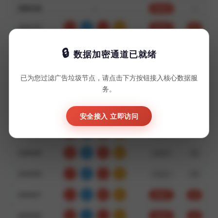
3466106
—
—
杀4N3
3466105
7
8
1
16
杀4N3
对
3466104
6
5
5
16
杀4N1
对
数据加密通道已就绪
3466103
6
5
8
19
杀4N3
错
已为您过滤广告垃圾节点，请点击下方按钮接入核心数据服
务。
3466102
6
2
6
14
杀4N3
对
3466101
9
3
1
13
杀4N0
对
安全接入 立即访问
3466100
3
9
3
15
杀4N3
错
3466099
8
8
8
24
杀4N0
错
3466098
7
5
3
15
杀4N3
错
3466097
1
0
9
10
杀4N1
对
3466096
3
7
7
17
杀4N2
对