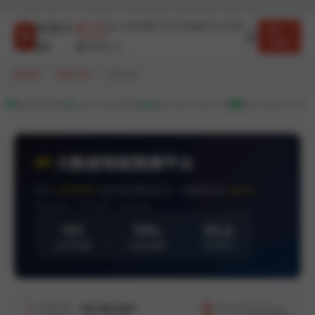
加拿大
首页
走势图
历史开奖
算法说明
28
登录
帮助中心
首页
/
加拿大28
/
预测分析
数据加密传输
7x24小时实时更新
累计分析 10000+ 期
服务 50000+ 用户
大数据智能预测平台
基于
LSTM-BP
混合神经网络算法 · 准确率高达
98.6%
数据来源：官方开奖 · 实时同步
151
70%
V3.2
已分析期数
当前准确率
算法版本
客服热线：
400-888-6666
service@pc28.com