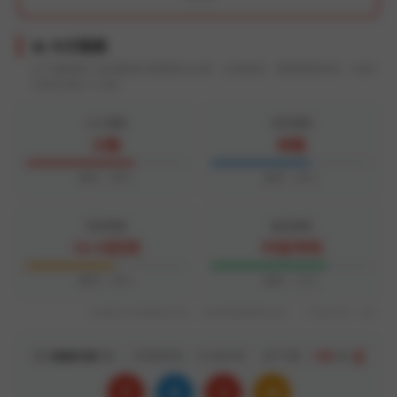
📊 今日预测
以下预测基于历史数据与智能算法分析，仅供参考。预测更新时间：2026
年08月06日 10:58
大小预测
单双预测
大数
单数
概率：68%
概率：62%
和值预测
极值预测
13-15区间
中段号码
概率：55%
概率：72%
根据最近50期数据分析，大数据预测概率较高。 ｜ 置信区间：95%
第
3466105
期 ｜ 开奖时间：10:58:55
距下期：
99
秒
+
+
=
7
8
1
16